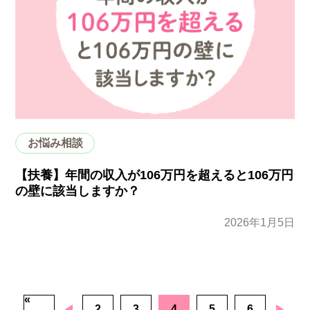
お悩み相談
【扶養】年間の収入が106万円を超えると106万円
の壁に該当しますか？
2026年1月5日
«
前のページへ
2
3
4
5
次のページ
6