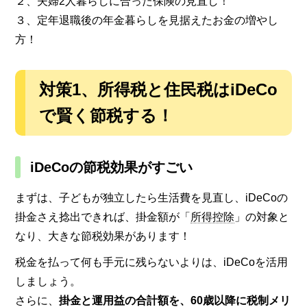
２、夫婦2人暮らしに合った保険の見直し！
３、定年退職後の年金暮らしを見据えたお金の増やし
方！
対策1
、
所得税と住民税はiDeCo
で賢く節税する！
iDeCoの節税効果がすごい
まずは、子どもが独立したら生活費を見直し、iDeCoの
掛金さえ捻出できれば、掛金額が「
所得控除
」の対象と
なり、大きな節税効果があります！
税金を払って何も手元に残らないよりは、iDeCoを活用
しましょう。
さらに、
掛金と運用益の合計額を、60歳以降に税制メリ